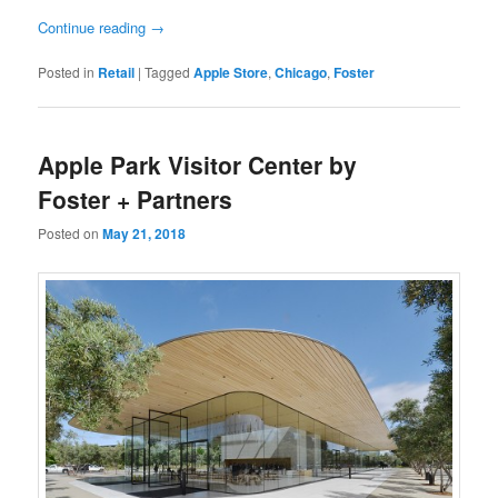
Continue reading
→
Posted in
Retail
|
Tagged
Apple Store
,
Chicago
,
Foster
Apple Park Visitor Center by
Foster + Partners
Posted on
May 21, 2018