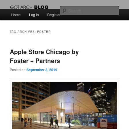
สัพเพเหระสถาปัตยกรรมและงานออกแบบ
Sear
Main
Home
Log in
Register
Skip
Skip
menu
Got Arch BLOG
to
to
TAG ARCHIVES:
FOSTER
primary
secondary
Apple Store Chicago by
content
content
Foster + Partners
Posted on
September 8, 2019