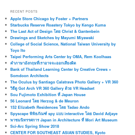
RECENT POSTS
Apple Store Chicago by Foster + Partners
Starbucks Reserve Roastery Tokyo by Kengo Kuma
The Last Act of Design โดย Christ & Gantenbein
Drawings and Sketches by Mayumi Miyawaki
College of Social Science, National Taiwan University by
Toyo Ito
Taipei Performing Arts Center by OMA, Rem Koolhaas
คำภาษาอังกฤษที่เราอาจจะออกเสียงผิด
Bank of Thailand Learning Center by Creative Crews +
Somdoon Architects
The Oculus by Santiago Calatrava Photo Gallery + VR 360
วิธีดู Got Arch VR 360 Gallery ด้วย VR Headset
Sou Fujimoto Exhibition ที่ Japan House
56 Leonard โดย Herzog & de Meuron
152 Elizabeth Residences โดย Tadao Ando
Spyscape พิพิธภัณฑ์ spy แบบ interactive โดย David Adjaye
พาชมนิทรรศการ Japan in Architecture ที่ Mori Art Museum
Sci-Arc Spring Show 2018
CENTER FOR SOUTHEAST ASIAN STUDIES, Kyoto