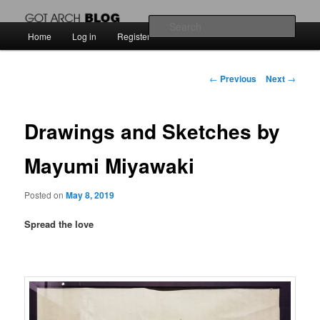
สัพเพเหระสถาปัตยกรรมและงานออกแบบ
Sear
Main
Home
Log in
Register
Skip
menu
Got Arch BLOG
to
Post
←
Previous
Next
→
navigation
primary
Drawings and Sketches by
content
Mayumi Miyawaki
Posted on
May 8, 2019
Spread the love