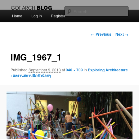
สัพเพเหระสถาปัตยกรรมและงานออกแบบ
Sear
Main
Home
Log in
Register
Skip
menu
Got Arch BLOG
to
Image
← Previous
Next →
navigation
primary
IMG_1967_1
content
Published
September 9, 2013
at
946 × 709
in
Exploring Architecture
: ผลงานสถาปนิกตัวน้อยๆ