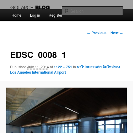
สัพเพเหระสถาปัตยกรรมและงานออกแบบ
Sear
Main
Home
Log in
Register
Skip
menu
Got Arch BLOG
to
Image
← Previous
Next →
navigation
primary
EDSC_0008_1
content
Published
July 11, 2014
at
1122 × 751
in
พาไปชมส่วนต่อเติมใหม่ของ
Los Angeles International Airport